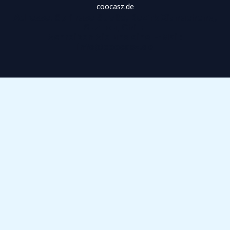
coocasz.de
Adresse​: Springse Straße, Bezirk Xiangcheng,
Suzhou, China
Schreiben Sie uns eine E-Mail:
info@coocasz.de