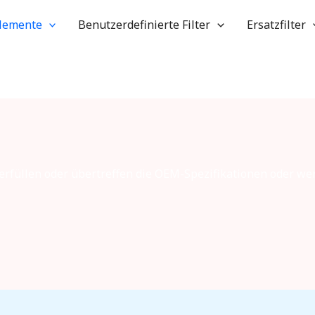
elemente
Benutzerdefinierte Filter
Ersatzfilter
erfüllen oder übertreffen die OEM-Spezifikationen oder we