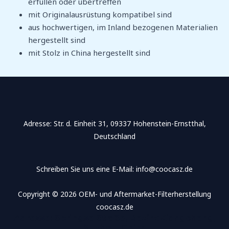
erfüllen oder übertreffen
mit Originalausrüstung kompatibel sind
aus hochwertigen, im Inland bezogenen Materialien
hergestellt sind
mit Stolz in China hergestellt sind
Adresse​: Str. d. Einheit 31, 09337 Hohenstein-Ernstthal,
Deutschland
Schreiben Sie uns eine E-Mail: info@coocasz.de
Copyright © 2026 OEM- und Aftermarket-Filterherstellung
coocasz.de
Adresse​: Springse Straße, Bezirk Xiangcheng,
Suzhou, China